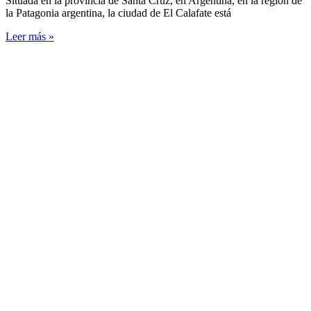
Situada en la provincia de Santa Cruz, en Argentina, en la región de
la Patagonia argentina, la ciudad de El Calafate está
Leer más »