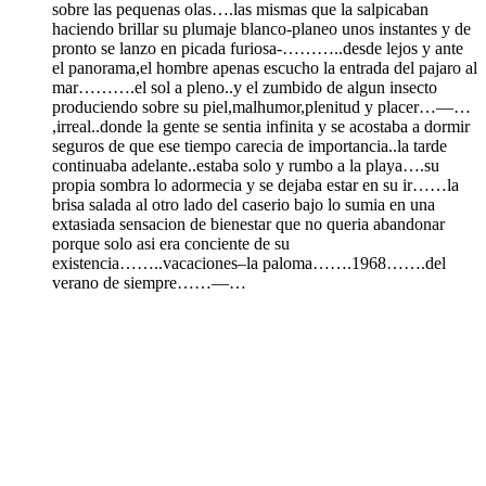
sobre las pequenas olas….las mismas que la salpicaban
haciendo brillar su plumaje blanco-planeo unos instantes y de
pronto se lanzo en picada furiosa-………..desde lejos y ante
el panorama,el hombre apenas escucho la entrada del pajaro al
mar……….el sol a pleno..y el zumbido de algun insecto
produciendo sobre su piel,malhumor,plenitud y placer…—…
,irreal..donde la gente se sentia infinita y se acostaba a dormir
seguros de que ese tiempo carecia de importancia..la tarde
continuaba adelante..estaba solo y rumbo a la playa….su
propia sombra lo adormecia y se dejaba estar en su ir……la
brisa salada al otro lado del caserio bajo lo sumia en una
extasiada sensacion de bienestar que no queria abandonar
porque solo asi era conciente de su
existencia……..vacaciones–la paloma…….1968…….del
verano de siempre……—…