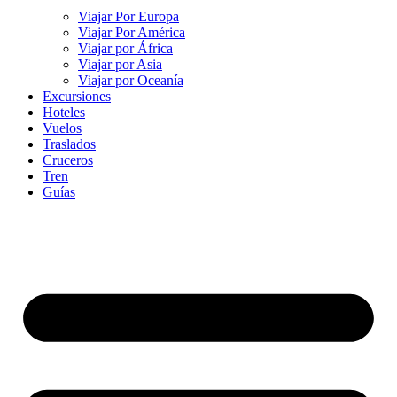
Viajar Por Europa
Viajar Por América
Viajar por África
Viajar por Asia
Viajar por Oceanía
Excursiones
Hoteles
Vuelos
Traslados
Cruceros
Tren
Guías