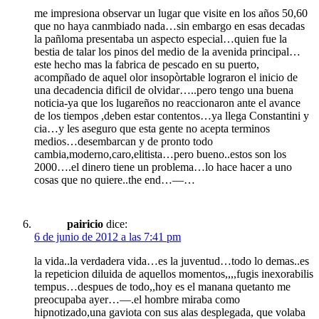
me impresiona observar un lugar que visite en los años 50,60
que no haya canmbiado nada…sin embargo en esas decadas
la pañloma presentaba un aspecto especial…quien fue la
bestia de talar los pinos del medio de la avenida principal…
este hecho mas la fabrica de pescado en su puerto,
acompñado de aquel olor insopòrtable lograron el inicio de
una decadencia dificil de olvidar…..pero tengo una buena
noticia-ya que los lugareños no reaccionaron ante el avance
de los tiempos ,deben estar contentos…ya llega Constantini y
cia…y les aseguro que esta gente no acepta terminos
medios…desembarcan y de pronto todo
cambia,moderno,caro,elitista…pero bueno..estos son los
2000….el dinero tiene un problema…lo hace hacer a uno
cosas que no quiere..the end…—…
pairicio
dice:
6 de junio de 2012 a las 7:41 pm
la vida..la verdadera vida…es la juventud…todo lo demas..es
la repeticion diluida de aquellos momentos,,,,fugis inexorabilis
tempus…despues de todo,,hoy es el manana quetanto me
preocupaba ayer…—.el hombre miraba como
hipnotizado,una gaviota con sus alas desplegada, que volaba