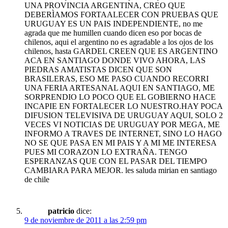
UNA PROVINCIA ARGENTINA, CREO QUE
DEBERÌAMOS FORTAALECER CON PRUEBAS QUE
URUGUAY ES UN PAIS INDEPENDIENTE, no me
agrada que me humillen cuando dicen eso por bocas de
chilenos, aqui el argentino no es agradable a los ojos de los
chilenos, hasta GARDEL CREEN QUE ES ARGENTINO
ACA EN SANTIAGO DONDE VIVO AHORA, LAS
PIEDRAS AMATISTAS DICEN QUE SON
BRASILERAS, ESO ME PASO CUANDO RECORRI
UNA FERIA ARTESANAL AQUI EN SANTIAGO, ME
SORPRENDIO LO POCO QUE EL GOBIERNO HACE
INCAPIE EN FORTALECER LO NUESTRO.HAY POCA
DIFUSION TELEVISIVA DE URUGUAY AQUI, SOLO 2
VECES VI NOTICIAS DE URUGUAY POR MEGA, ME
INFORMO A TRAVES DE INTERNET, SINO LO HAGO
NO SE QUE PASA EN MI PAIS Y A MI ME INTERESA
PUES MI CORAZON LO EXTRAÑA. TENGO
ESPERANZAS QUE CON EL PASAR DEL TIEMPO
CAMBIARA PARA MEJOR. les saluda mirian en santiago
de chile
patricio
dice:
9 de noviembre de 2011 a las 2:59 pm