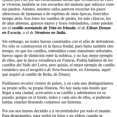
se vivieron, también se ven envueltos del misterio que subyace entre
sus piedras. Atentos, nuestros oidos parecen escuchar los pasos
silenciosos de fantasmas o de espíritus de otras épocas, fenecidos
tiempo atrás. Son éstos los castillos de piedra, los más clásicos, los
de altas almenas, gruesos muros y fosos rodeándolos, como puedan
ser
el
castillo normando de Trim en Irlanda
,
el de
Eilean Donan
en Escocia
, o el de
Sirmione en Italia
.
Sin embargo, no todos fueron construidos con el afán de defenderse,
No sólo se construyeron en la época feudal, pues hubo también otro
tiempo, en que los castillos, entendidos como mansiones señoriales,
fueron signo de distinción entre la nobleza, y no hay mejor ejemplo
de ellos, que la época versallesca en Francia. Podría hablaros de
los
castillos del Valle del Loira
, pero quizás, el mejor ejemplo de castillo
romántico sea
el neogótico de Neuchswastein
, en Alemania, aquel
que inspiró al castillo de Bella, de Disney.
Podríamos recorrer cientos de países, y en cada uno distinguiríamos
su propio sello, su propia Historia. No hay nada más bonito que
llegar a una ciudad, acercarnos a su castillo y adentrarnos en su
pasado, porque en el fondo, todos y cada uno de ellos, si pudieran
hablar, estarían deseando contarnos sus historias.
Por eso nos hemos decidido a ir recorriéndolos por todo el mundo.
Para desgranarlos, para verlos en fotos y en vídeos cuando se