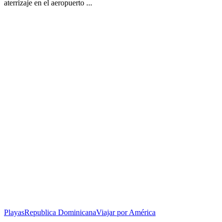
aterrizaje en el aeropuerto ...
Playas
Republica Dominicana
Viajar por América