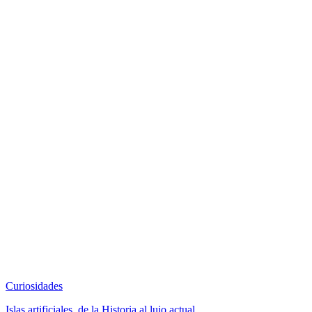
Curiosidades
Islas artificiales, de la Historia al lujo actual