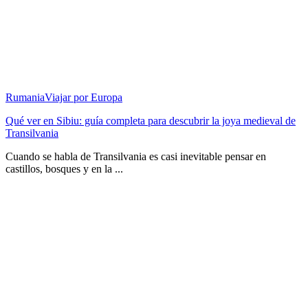
Rumania
Viajar por Europa
Qué ver en Sibiu: guía completa para descubrir la joya medieval de
Transilvania
Cuando se habla de Transilvania es casi inevitable pensar en
castillos, bosques y en la ...