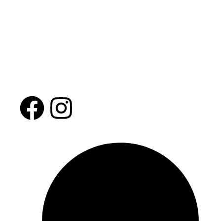
Inspirando a viajeros a descubrir el
mundo con guías detalladas, consejos
prácticos y las mejores
recomendaciones para cada destino.