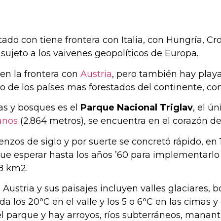
do con tiene frontera con Italia, con Hungría, Cro
sujeto a los vaivenes geopolíticos de Europa.
en la frontera con
Austria
, pero también hay playa
o de los países mas forestados del continente, con
as y bosques es el
Parque Nacional Triglav
, el ú
anos
(2.864 metros), se encuentra en el corazón de
zos de siglo y por suerte se concretó rápido, en 1
 esperar hasta los años ’60 para implementarlo y a
8 km2.
n Austria y sus paisajes incluyen valles glaciares,
os 20ºC en el valle y los 5 o 6ºC en las cimas y 
 parque y hay arroyos, ríos subterráneos, manantia