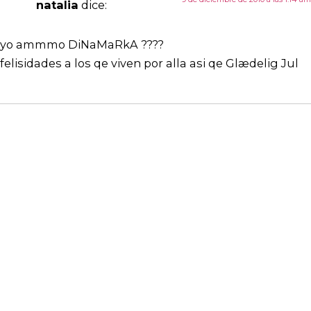
natalia
dice:
yo ammmo DiNaMaRkA ????
felisidades a los qe viven por alla asi qe Glædelig Jul