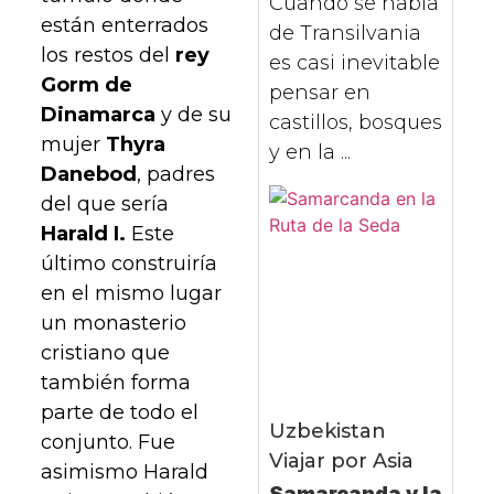
Cuando se habla
están enterrados
de Transilvania
los restos del
rey
es casi inevitable
Gorm de
pensar en
Dinamarca
y de su
castillos, bosques
mujer
Thyra
y en la ...
Danebod
, padres
del que sería
Harald I.
Este
último construiría
en el mismo lugar
un monasterio
cristiano que
también forma
parte de todo el
Uzbekistan
conjunto. Fue
Viajar por Asia
asimismo Harald
Samarcanda y la