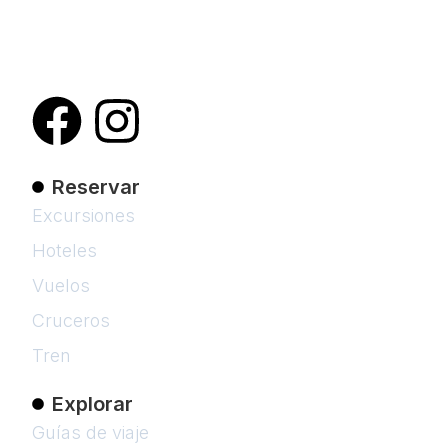
Inspirando a viajeros a descubrir el mundo
con guías detalladas, consejos prácticos y
las mejores recomendaciones para cada
destino.
Reservar
Excursiones
Hoteles
Vuelos
Cruceros
Tren
Explorar
Guías de viaje