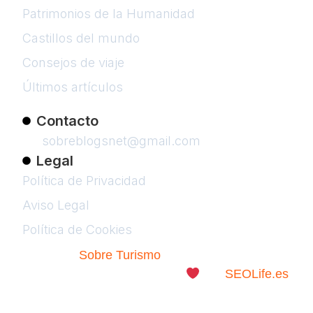
Patrimonios de la Humanidad
Castillos del mundo
Consejos de viaje
Últimos artículos
Contacto
sobreblogsnet@gmail.com
Legal
Política de Privacidad
Aviso Legal
Política de Cookies
© 2026
Sobre Turismo
. Todos los Derechos
Reservados. | Diseñado con
por
SEOLife.es