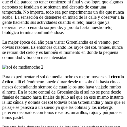
que el día parece no tener comienzo ni final y eso logra que algunas
personas se fastidien o se sientan mal después de estar una
temporada. No importa, todo sea por experimentar un día que nunca
acaba. La sensación de detenerse en mitad de la calle y observar a la
gente haciendo sus actividades cuando el reloj marca que ya
deberían estar cenando sorprende, y pronto hasta nuestro reloj
biológico termina confundiéndose.
La mejor época del año para visitar Groenlandia es el verano, por
obvias razones. Es entonces cuando los rayos del sol, tenues, nunca
se retiran del cielo y es también el momento en donde la pequeña
comunidad vibra con mas intensidad.
Para experimentar el sol de medianoche es mejor moverse al
círculo
ártico
, allí el fenómeno puede durar desde un solo día hasta cinco
meses dependiendo siempre de cuán lejos uno haya viajado rumbo
al norte. En la parte central de Groenlandia el sol no se pone desde
finales de marzo hasta finales de julio así que en este mismo instante
la luz cálida y dorada del sol todavía baña Groenlandia y hace que el
paisaje se parezca a un sueño ya que las colinas y los icebergs
parecen decorados con tonos rosados, amarillos, rojos y púrpuras en
tonos pastel.