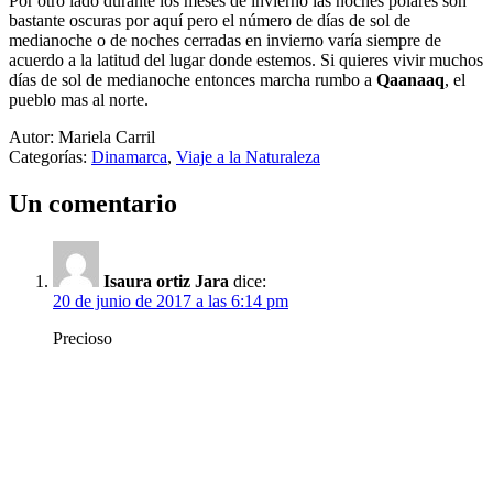
Por otro lado durante los meses de invierno las noches polares son
bastante oscuras por aquí pero el número de días de sol de
medianoche o de noches cerradas en invierno varía siempre de
acuerdo a la latitud del lugar donde estemos. Si quieres vivir muchos
días de sol de medianoche entonces marcha rumbo a
Qaanaaq
, el
pueblo mas al norte.
Autor: Mariela Carril
Categorías:
Dinamarca
,
Viaje a la Naturaleza
Un comentario
Isaura ortiz Jara
dice:
20 de junio de 2017 a las 6:14 pm
Precioso