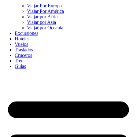
Viajar Por Europa
Viajar Por América
Viajar por África
Viajar por Asia
Viajar por Oceanía
Excursiones
Hoteles
Vuelos
Traslados
Cruceros
Tren
Guías