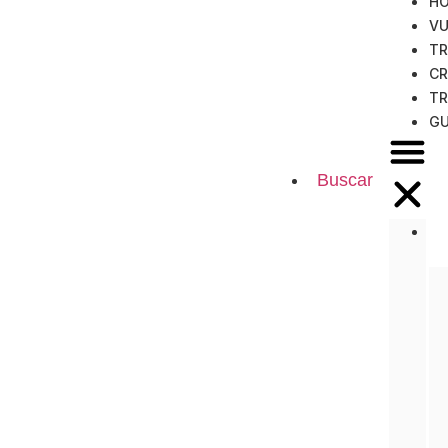
HO
VU
TR
CR
TR
GU
Buscar