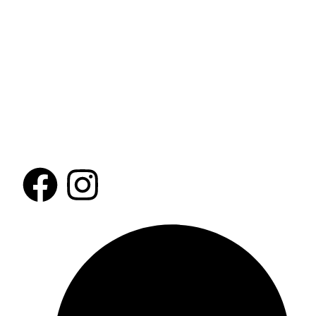
Inspirando a viajeros a descubrir el mundo
con guías detalladas, consejos prácticos y
las mejores recomendaciones para cada
destino.