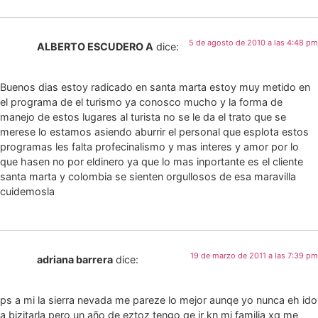
5 de agosto de 2010 a las 4:48 pm
ALBERTO ESCUDERO A
dice:
Buenos dias estoy radicado en santa marta estoy muy metido en
el programa de el turismo ya conosco mucho y la forma de
manejo de estos lugares al turista no se le da el trato que se
merese lo estamos asiendo aburrir el personal que esplota estos
programas les falta profecinalismo y mas interes y amor por lo
que hasen no por eldinero ya que lo mas inportante es el cliente
santa marta y colombia se sienten orgullosos de esa maravilla
cuidemosla
19 de marzo de 2011 a las 7:39 pm
adriana barrera
dice:
ps a mi la sierra nevada me pareze lo mejor aunqe yo nunca eh ido
a bizitarla pero un año de eztoz tengo qe ir kn mi familia xq me