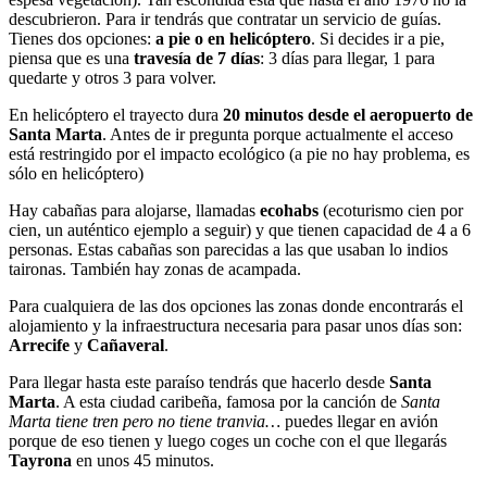
descubrieron. Para ir tendrás que contratar un servicio de guías.
Tienes dos opciones:
a pie o en helicóptero
. Si decides ir a pie,
piensa que es una
travesía de 7 días
: 3 días para llegar, 1 para
quedarte y otros 3 para volver.
En helicóptero el trayecto dura
20 minutos desde el aeropuerto de
Santa Marta
. Antes de ir pregunta porque actualmente el acceso
está restringido por el impacto ecológico (a pie no hay problema, es
sólo en helicóptero)
Hay cabañas para alojarse, llamadas
ecohabs
(ecoturismo cien por
cien, un auténtico ejemplo a seguir) y que tienen capacidad de 4 a 6
personas. Estas cabañas son parecidas a las que usaban lo indios
taironas. También hay zonas de acampada.
Para cualquiera de las dos opciones las zonas donde encontrarás el
alojamiento y la infraestructura necesaria para pasar unos días son:
Arrecife
y
Cañaveral
.
Para llegar hasta este paraíso tendrás que hacerlo desde
Santa
Marta
. A esta ciudad caribeña, famosa por la canción de
Santa
Marta tiene tren pero no tiene tranvia…
puedes llegar en avión
porque de eso tienen y luego coges un coche con el que llegarás
Tayrona
en unos 45 minutos.