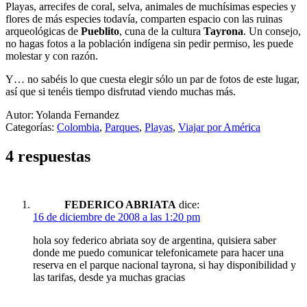
Playas, arrecifes de coral, selva, animales de muchísimas especies y
flores de más especies todavía, comparten espacio con las ruinas
arqueológicas de
Pueblito
, cuna de la cultura
Tayrona
. Un consejo,
no hagas fotos a la población indígena sin pedir permiso, les puede
molestar y con razón.
Y… no sabéis lo que cuesta elegir sólo un par de fotos de este lugar,
así que si tenéis tiempo disfrutad viendo muchas más.
Autor: Yolanda Fernandez
Categorías:
Colombia
,
Parques
,
Playas
,
Viajar por América
4 respuestas
FEDERICO ABRIATA
dice:
16 de diciembre de 2008 a las 1:20 pm
hola soy federico abriata soy de argentina, quisiera saber
donde me puedo comunicar telefonicamete para hacer una
reserva en el parque nacional tayrona, si hay disponibilidad y
las tarifas, desde ya muchas gracias