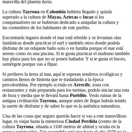
maravilla del planeta tierra.
La cultura
Tayrona
en
Colombia
hubiera llegado y quizás
superado a la cultura de
Mayas, Aztecas
o
Incas
si los
conquistadores no se hubieran dedicado a aniquilar la cultura y
las costumbres de los habitantes de este pueblo.
Encontrarás lugares donde el mar está rebelde y se levantan olas
fantásticas donde practicar el surf y también otros donde podrás
disfrutar de un relajante baño solo o en familia porque el mar está
sereno como en una piscina. Si te gusta practicar el nudismo también
hay playa para los que no se ponen bañador. Y si te gusta el buceo,
sumérgete porque vas a flipar.
Si prefieres la tierra al mar, aquí te esperan senderos ecológicos y
caminos llenos de historia que te trasladarán a la época
precolombina. Por ejemplo si estás en
Arrecife
, zona con
restaurantes y más preparada para los turistas, podrás iniciar una ruta
de hora y media que te llevará hasta
Pueblito
. Verás ruinas de la
antigua civilización
Tayrona
, aunque antes de llegar habrás tenido
la suerte de disfrutar y de saber lo que es la auténtica naturaleza.
Una de las cosas que seguro querrás hacer si vas a este maravilloso
lugar, es viajar hasta la misteriosa
Ciudad Perdida
(centro de la
cultura
Tayrona
, situada a 1100 metros de altitud y oculta en la
espesa vegetación). Tan escondida está que hasta el año 1976 no la