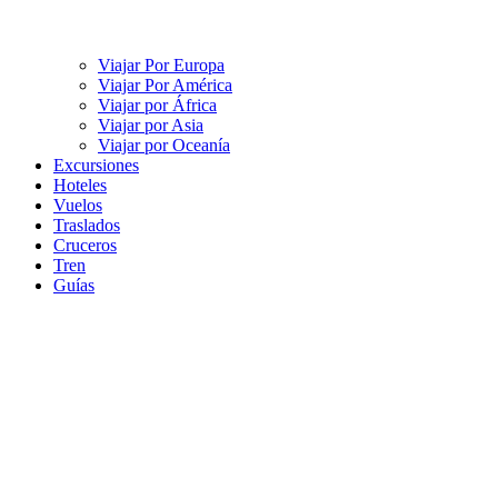
Viajar Por Europa
Viajar Por América
Viajar por África
Viajar por Asia
Viajar por Oceanía
Excursiones
Hoteles
Vuelos
Traslados
Cruceros
Tren
Guías