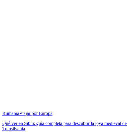
Rumania
Viajar por Europa
Qué ver en Sibiu: guía completa para descubrir la joya medieval de
Transilvania