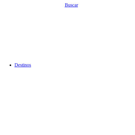
Ir
Buscar
al
contenido
Destinos