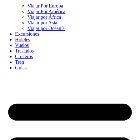
Viajar Por Europa
Viajar Por América
Viajar por África
Viajar por Asia
Viajar por Oceanía
Excursiones
Hoteles
Vuelos
Traslados
Cruceros
Tren
Guías