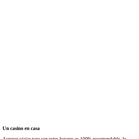
Un casino en casa
Aunque viajar para ver estos lugares es 100% recomendable, lo