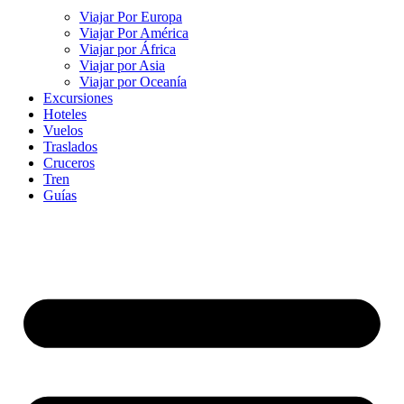
Viajar Por Europa
Viajar Por América
Viajar por África
Viajar por Asia
Viajar por Oceanía
Excursiones
Hoteles
Vuelos
Traslados
Cruceros
Tren
Guías