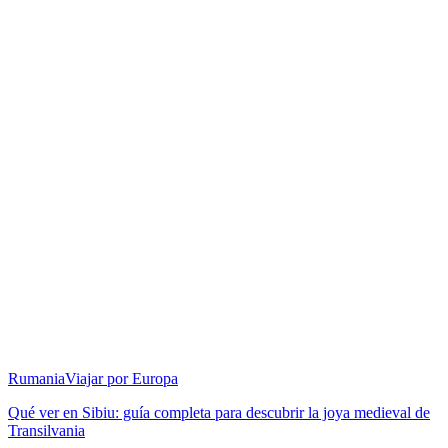
Rumania
Viajar por Europa
Qué ver en Sibiu: guía completa para descubrir la joya medieval de
Transilvania