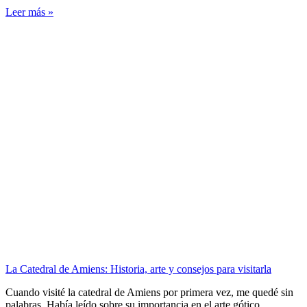
Leer más »
La Catedral de Amiens: Historia, arte y consejos para visitarla
Cuando visité la catedral de Amiens por primera vez, me quedé sin
palabras. Había leído sobre su importancia en el arte gótico,