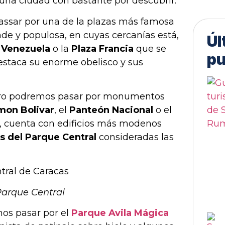
una ciudad con bastante por descubrir.
assar por una de la plazas más famosa
nde y populosa, en cuyas cercanías está,
Úl
 Venezuela
o la
Plaza Francia
que se
pu
estaca su enorme obelisco y sus
entro podremos pasar por monumentos
mon Bolivar
, el
Panteón Nacional
o el
te, cuenta con edificios más modenos
s del Parque Central
consideradas las
Parque Central
os pasar por el
Parque Avila Mágica