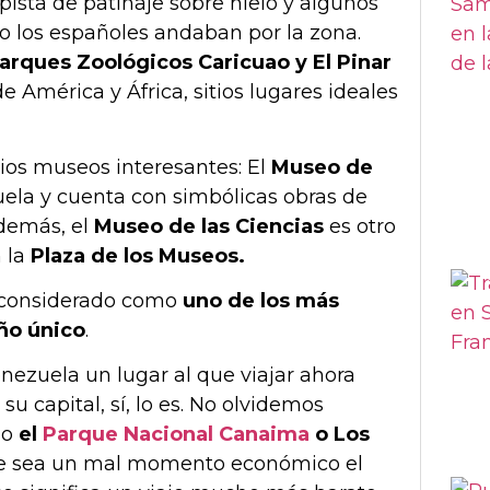
ista de patinaje sobre hielo y algunos
o los españoles andaban por la zona.
arques
Zoológicos Caricuao y El Pinar
 América y África, sitios lugares ideales
os museos interesantes: El
Museo de
ela y cuenta con simbólicas obras de
Además, el
Museo de las Ciencias
es otro
 la
Plaza de los Museos.
 considerado como
uno de los más
ño único
.
ezuela un lugar al que viajar ahora
su capital, sí, lo es. No olvidemos
mo
el
Parque Nacional Canaima
o Los
e sea un mal momento económico el