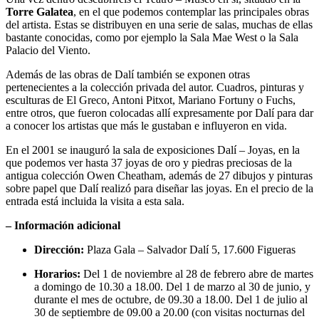
Torre Galatea
, en el que podemos contemplar las principales obras
del artista. Estas se distribuyen en una serie de salas, muchas de ellas
bastante conocidas, como por ejemplo la Sala Mae West o la Sala
Palacio del Viento.
Además de las obras de Dalí también se exponen otras
pertenecientes a la colección privada del autor. Cuadros, pinturas y
esculturas de El Greco, Antoni Pitxot, Mariano Fortuny o Fuchs,
entre otros, que fueron colocadas allí expresamente por Dalí para dar
a conocer los artistas que más le gustaban e influyeron en vida.
En el 2001 se inauguró la sala de exposiciones Dalí – Joyas, en la
que podemos ver hasta 37 joyas de oro y piedras preciosas de la
antigua colección Owen Cheatham, además de 27 dibujos y pinturas
sobre papel que Dalí realizó para diseñar las joyas. En el precio de la
entrada está incluida la visita a esta sala.
– Información adicional
Dirección:
Plaza Gala – Salvador Dalí 5, 17.600 Figueras
Horarios:
Del 1 de noviembre al 28 de febrero abre de martes
a domingo de 10.30 a 18.00. Del 1 de marzo al 30 de junio, y
durante el mes de octubre, de 09.30 a 18.00. Del 1 de julio al
30 de septiembre de 09.00 a 20.00 (con visitas nocturnas del