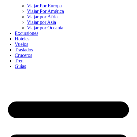
Viajar Por Europa
Viajar Por América
Viajar por África
Viajar por Asia
Viajar por Oceanía
Excursiones
Hoteles
Vuelos
Traslados
Cruceros
Tren
Guías