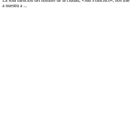
La sola mención del nombre de la ciudad, «San Francisco«, nos trae
a nuestra a ...