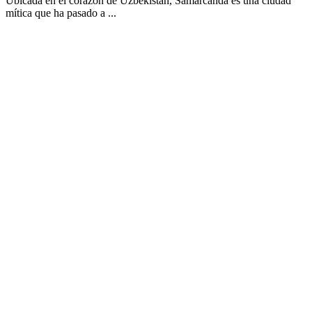
Ubicada en el corazón de Uzbekistán, Samarcanda es una ciudad
mítica que ha pasado a ...