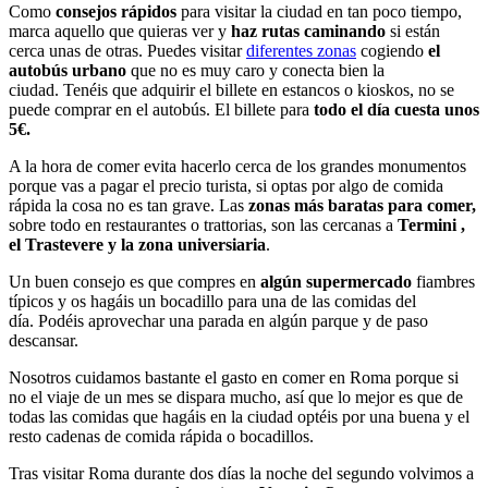
Como
consejos rápidos
para visitar la ciudad en tan poco tiempo,
marca aquello que quieras ver y
haz rutas caminando
si están
cerca unas de otras. Puedes visitar
diferentes zonas
cogiendo
el
autobús urbano
que no es muy caro y conecta bien la
ciudad. Tenéis que adquirir el billete en estancos o kioskos, no se
puede comprar en el autobús. El billete para
todo el día cuesta unos
5€.
A la hora de comer evita hacerlo cerca de los grandes monumentos
porque vas a pagar el precio turista, si optas por algo de comida
rápida la cosa no es tan grave. Las
zonas más baratas para comer,
sobre todo en restaurantes o trattorias, son las cercanas a
Termini ,
el Trastevere y la zona universiaria
.
Un buen consejo es que compres en
algún supermercado
fiambres
típicos y os hagáis un bocadillo para una de las comidas del
día. Podéis aprovechar una parada en algún parque y de paso
descansar.
Nosotros cuidamos bastante el gasto en comer en Roma porque si
no el viaje de un mes se dispara mucho, así que lo mejor es que de
todas las comidas que hagáis en la ciudad optéis por una buena y el
resto cadenas de comida rápida o bocadillos.
Tras visitar Roma durante dos días la noche del segundo volvimos a