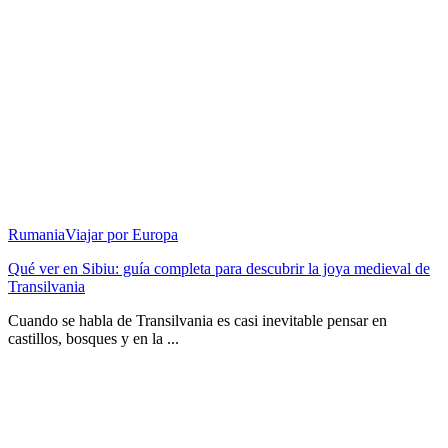
Rumania
Viajar por Europa
Qué ver en Sibiu: guía completa para descubrir la joya medieval de
Transilvania
Cuando se habla de Transilvania es casi inevitable pensar en
castillos, bosques y en la ...