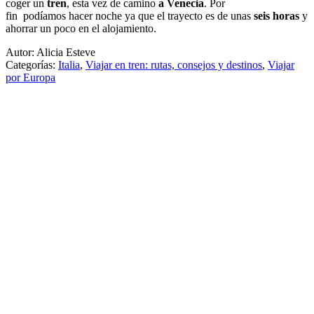
coger un
tren
, esta vez de camino
a Venecia
. Por
fin podíamos hacer noche ya que el trayecto es de unas
seis horas
y
ahorrar un poco en el alojamiento.
Autor: Alicia Esteve
Categorías:
Italia
,
Viajar en tren: rutas, consejos y destinos
,
Viajar
por Europa