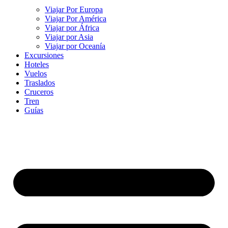
Viajar Por Europa
Viajar Por América
Viajar por África
Viajar por Asia
Viajar por Oceanía
Excursiones
Hoteles
Vuelos
Traslados
Cruceros
Tren
Guías