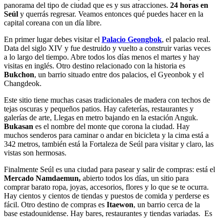
panorama del tipo de ciudad que es y sus atracciones.
24 horas en
Seúl
y querrás regresar. Veamos entonces qué puedes hacer en la
capital coreana con un día libre.
En primer lugar debes visitar el
Palacio Geongbok
, el palacio real.
Data del siglo XIV y fue destruido y vuelto a construir varias veces
a lo largo del tiempo. Abre todos los días menos el martes y hay
visitas en inglés. Otro destino relacionado con la historia es
Bukchon
, un barrio situado entre dos palacios, el Gyeonbok y el
Changdeok.
Este sitio tiene muchas casas tradicionales de madera con techos de
tejas oscuras y pequeños patios. Hay cafeterías, restaurantes y
galerías de arte, Llegas en metro bajando en la estación Anguk.
Bukasan
es el nombre del monte que corona la ciudad. Hay
muchos senderos para caminar o andar en bicicleta y la cima está a
342 metros, también está la Fortaleza de Seúl para visitar y claro, las
vistas son hermosas.
Finalmente Seúl es una ciudad para pasear y salir de compras: está el
Mercado Namdaemun,
abierto todos los días, un sitio para
comprar barato ropa, joyas, accesorios, flores y lo que se te ocurra.
Hay cientos y cientos de tiendas y puestos de comida y perderse es
fácil. Otro destino de compras es
Itaewon
, un barrio cerca de la
base estadounidense. Hay bares, restaurantes y tiendas variadas. Es