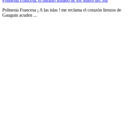
Polinesia Francesa: el paraíso soñado de los Mares del Sur
Polinesia Francesa ¡ A las islas ! me reclama el corazón lienzos de
Gauguin acuden ...