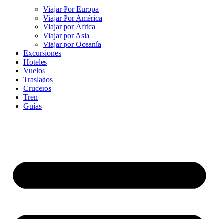
Viajar Por Europa
Viajar Por América
Viajar por África
Viajar por Asia
Viajar por Oceanía
Excursiones
Hoteles
Vuelos
Traslados
Cruceros
Tren
Guías