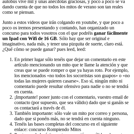
autobús vive mil y unas anécdotas graciosas, y poco a poco se va
dando cuenta de que no todos los mitos de verano son tan reales
como se piensan.
Junto a estos videos que irán colgando en youtube, y que poco a
poco os iremos presentando y contando, han organizado un
concurso para todos vosotros con el que podréis
ganar fácilmente
un Ipad con Wifi de 16 GB
. Sólo hay que ser original e
imaginativo, nada más, y tener una pizquita de suerte, claro está.
¿Qué cómo se puede ganar? pues leed, leed:
En primer lugar sólo tenéis que dejar un comentario en este
artículo mencionando un mito que te llame la atención y que
creas que se puede romper o que ya hayas roto. Por ejemplo,
los mencionados «no todos los socorristas son guapos» o «no
todas las mujeres quieren casarse». Eso sí, ningún mito ni
comentario puede resultar ofensivo para nadie o no se tendrá
en cuenta.
¡Importante! poner junto con el comentario, vuestro email de
contacto (por supuesto, que sea válido) dado que si ganáis se
os contactará a través de él.
También importante: sólo vale un mito por correo y persona,
dado que si ponéis más, no se tendrá en cuenta ninguno.
Tenéis las bases completas del concurso en el siguiente
enlace: concurso Rompiendo Mitos