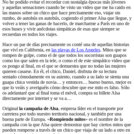
No he podido evitar el recordar con nostalgia épocas más jóvenes
y aquellas sensaciones cuando he visto un video que me ha caido en
las manos sobre un chico que hace precisamente eso, viajar sin
rumbo, de autobús en autobús, cogiendo el primer Alsa que llegue, y
volver a tener las ganas de hacerlo, de marcharme a París en uno de
esos buses y vivir anécdotas simpáticas de esas que siempre se
recuerdan en todos los viajes.
Hace un par de días precisamente os conté una de aquellas historias
que viví en California, en
las playas de Los Angeles
. Mitos que se
rompen de golpe, como el de que todos los socorristas son guapos
como los que salen en la tele, o como el de este simpático video que
os pongo al final, en el que se demuestra que no todas las mujeres
quieren casarse. En él, el chico, Daniel, disfruta de su lectura
sentado cómodamente en su asiento, cuando a su lado se sienta una
guapa chica vestida de novia… y entonces… bueno bueno, mejor es
que lo veáis y averiguéis cómo descubre que ese mito es falso. Sólo
os adelantaré que al final toma el móvil, compra su billete Alsa
directamente por internet y se va a…
Original
la campaña de Alsa
, empresa líder en el transporte por
carretera por todo nuestro territorio nacional, y también por una
buena parte de Europa. «
Rompiendo mitos
» es el nombre de la
campaña con la que Alsa quiere demostrar que hay ciertos mitos que
pueden romperse a través de un chico que viaja de un lado a otro en