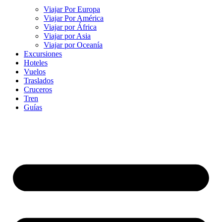
Viajar Por Europa
Viajar Por América
Viajar por África
Viajar por Asia
Viajar por Oceanía
Excursiones
Hoteles
Vuelos
Traslados
Cruceros
Tren
Guías