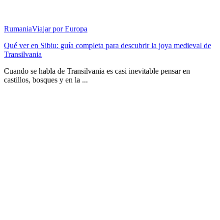
Rumania
Viajar por Europa
Qué ver en Sibiu: guía completa para descubrir la joya medieval de
Transilvania
Cuando se habla de Transilvania es casi inevitable pensar en
castillos, bosques y en la ...