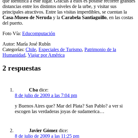
que identifica a este lugar. Gracias a ellos es posible recorrer grandes
distancias entre los distintos niveles de la urbe, y visitar sus
principales atractivos. Entre las visitas imperdibles, se cuentan la
Casa-Museo de Neruda
y la
Carabela Santiaguillo
, en las costas
del puerto.
Foto Vía:
Educomputación
Autor: María José Rubín
Categorías:
Chile
,
Especiales de Turismo
,
Patrimonio de la
Humanidad
,
Viajar por América
2 respuestas
Cba
dice:
8 de julio de 2009 a las 7:04 pm
y Buenos Aires que? Mar del Plata? San Pablo? a ver si
escogen las verdaderas joyas de sudamerica…
Javier Gómez
dice:
8 de julio de 2009 a las 11:25 pm