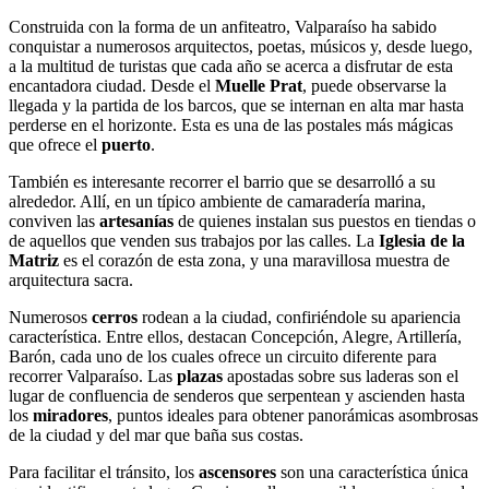
Construida con la forma de un anfiteatro, Valparaíso ha sabido
conquistar a numerosos arquitectos, poetas, músicos y, desde luego,
a la multitud de turistas que cada año se acerca a disfrutar de esta
encantadora ciudad. Desde el
Muelle Prat
, puede observarse la
llegada y la partida de los barcos, que se internan en alta mar hasta
perderse en el horizonte. Esta es una de las postales más mágicas
que ofrece el
puerto
.
También es interesante recorrer el barrio que se desarrolló a su
alrededor. Allí, en un típico ambiente de camaradería marina,
conviven las
artesanías
de quienes instalan sus puestos en tiendas o
de aquellos que venden sus trabajos por las calles. La
Iglesia de la
Matriz
es el corazón de esta zona, y una maravillosa muestra de
arquitectura sacra.
Numerosos
cerros
rodean a la ciudad, confiriéndole su apariencia
característica. Entre ellos, destacan Concepción, Alegre, Artillería,
Barón, cada uno de los cuales ofrece un circuito diferente para
recorrer Valparaíso. Las
plazas
apostadas sobre sus laderas son el
lugar de confluencia de senderos que serpentean y ascienden hasta
los
miradores
, puntos ideales para obtener panorámicas asombrosas
de la ciudad y del mar que baña sus costas.
Para facilitar el tránsito, los
ascensores
son una característica única