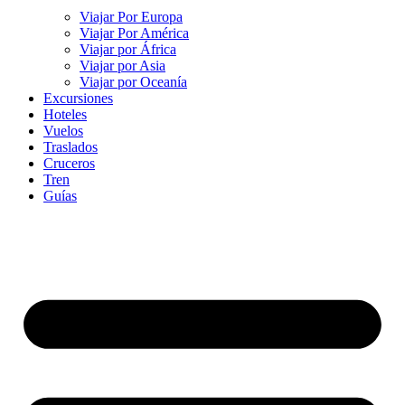
Viajar Por Europa
Viajar Por América
Viajar por África
Viajar por Asia
Viajar por Oceanía
Excursiones
Hoteles
Vuelos
Traslados
Cruceros
Tren
Guías