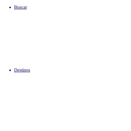
Ir
Buscar
al
contenido
Destinos