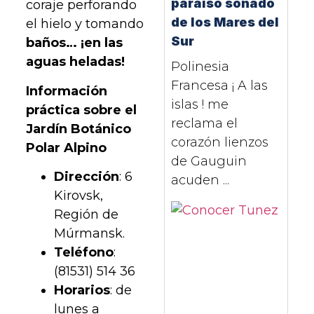
paraíso soñado
coraje perforando
de los Mares del
el hielo y tomando
Sur
baños… ¡en las
aguas heladas!
Polinesia
Francesa ¡ A las
Información
islas ! me
práctica sobre el
reclama el
Jardín Botánico
corazón lienzos
Polar Alpino
de Gauguin
Dirección
: 6
acuden ...
Kirovsk,
Región de
Múrmansk.
Teléfono
:
(81531) 514 36
Horarios
: de
lunes a