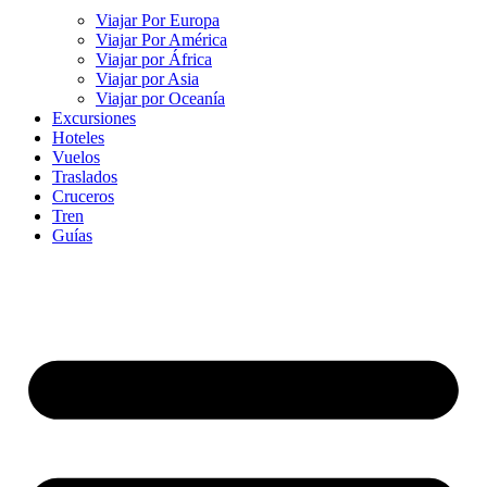
Viajar Por Europa
Viajar Por América
Viajar por África
Viajar por Asia
Viajar por Oceanía
Excursiones
Hoteles
Vuelos
Traslados
Cruceros
Tren
Guías