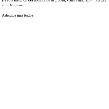
La sola mención del nombre de la ciudad, «San Francisco«, nos trae
a nuestra a ...
Artículos más leídos