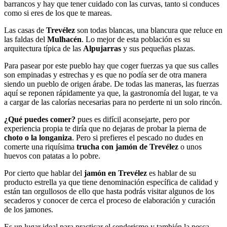
barrancos y hay que tener cuidado con las curvas, tanto si conduces
como si eres de los que te mareas.
Las casas de
Trevélez
son todas blancas, una blancura que reluce en
las faldas del
Mulhacén
. Lo mejor de esta población es su
arquitectura típica de las
Alpujarras
y sus pequeñas plazas.
Para pasear por este pueblo hay que coger fuerzas ya que sus calles
son empinadas y estrechas y es que no podía ser de otra manera
siendo un pueblo de origen árabe. De todas las maneras, las fuerzas
aquí se reponen rápidamente ya que, la gastronomía del lugar, te va
a cargar de las calorías necesarias para no perderte ni un solo rincón.
¿Qué puedes comer?
pues es difícil aconsejarte, pero por
experiencia propia te diría que no dejaras de probar la pierna de
choto o la longaniza
. Pero si prefieres el pescado no dudes en
comerte una riquísima
trucha con jamón de Trevélez
o unos
huevos con patatas a lo pobre.
Por cierto que hablar del
jamón en Trevélez
es hablar de su
producto estrella ya que tiene denominación específica de calidad y
están tan orgullosos de ello que hasta podrás visitar algunos de los
secaderos y conocer de cerca el proceso de elaboración y curación
de los jamones.
Es un lugar ideal para practicar el senderismo y también la pesca