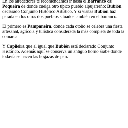
En los alrededores te recomendamos ir hasta el
Barranco de
Poqueira
de donde cuelga otro típico pueblo alpujarreño:
Bubión
,
declarado Conjunto Histórico Artístico. Y si visitas
Bubión
haz
parada en los otros dos pueblos situados también en el barranco.
El primero es
Pampaneira
, donde cada otoño se celebra una fiesta
artesanal, agrícola y turística considerada la más completa de toda la
comarca.
Y
Capileira
que al igual que
Bubión
está declarado Conjunto
Histórico. Además aquí se conserva un antiguo horno árabe donde
todavía se hacen las hogazas de pan.