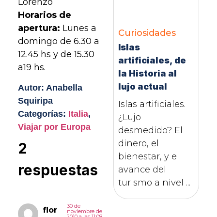
Lorenzo
Horarios de
apertura:
Lunes a
Curiosidades
domingo de 6.30 a
Islas
12.45 hs y de 15.30
artificiales, de
a19 hs.
la Historia al
lujo actual
Autor: Anabella
Squiripa
Islas artificiales.
Categorías:
Italia
,
¿Lujo
Viajar por Europa
desmedido? El
dinero, el
2
bienestar, y el
respuestas
avance del
turismo a nivel ...
30 de
flor
noviembre de
2010 a las 11:08