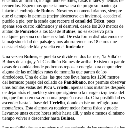
encantos al turismo, inaugurándose bares, casas rurales y tiendas de
recuerdos. Esperemos que esta nueva era de progreso mantenga
intacto el embrujo de
Bulnes
. Nosotros recomendaríamos, siempre
que el tiempo lo permita (mejor abstenerse en invierno), acceder al
pueblo a pie, por la senda que recorre el
canal del Teixu
, pues
apenas son cuatro kilómetros y el desnivel, desde los 200 metros de
altitud de
Poncebos
a los 650 de
Bulnes
, no es excesivo para
cualquier persona con buena salud. De esta forma disfrutaremos de
la majestuosidad del paisaje y nos ahorraremos los 18 euros que
cuesta el viaje de ida y vuelta en el
funicular
.
Una vez en
Bulnes
, el pueblo se divide en dos barrios, ‘la Villa’ o
Bulnes de abajo, y ‘el Castillo’ o Bulnes de arriba. Existen un par de
casas de comida donde podremos repostar energía para emprender
alguna de las múltiples rutas de montaña que parten de los
alrededores. Una de ellas, las que nos lleva hasta los 1200 metros
del hermoso paraje del collado de
Pandébano
, nos permite observar
unas bonitas vistas del
Picu Urriellu
, apenas unos instantes después
de dejar atrás el pueblo y siempre siguiendo la margen izquierda del
río, que forma en esa zona una pequeña cascada. Otra posibilidad es
ascender hasta la base del
Urriellu
, donde existe un refugio para
montañeros. Esta alternativa requiere mejor forma física y puede
llevarnos unas cuatro horas subir hasta allí, y más o menos el mismo
tiempo volver a descender hasta
Bulnes
.
Las posibilidades son muchas y el espectáculo de las cumbres de los