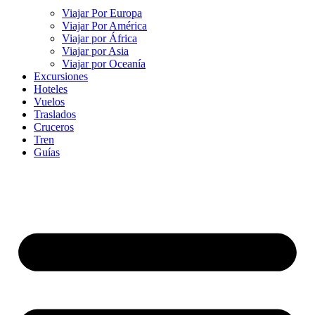
Viajar Por Europa
Viajar Por América
Viajar por África
Viajar por Asia
Viajar por Oceanía
Excursiones
Hoteles
Vuelos
Traslados
Cruceros
Tren
Guías