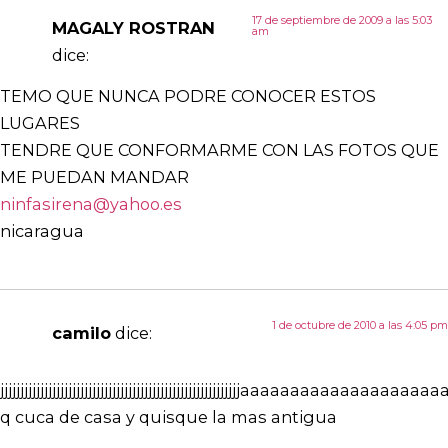
17 de septiembre de 2009 a las 5:03
MAGALY ROSTRAN
am
dice:
TEMO QUE NUNCA PODRE CONOCER ESTOS
LUGARES
TENDRE QUE CONFORMARME CON LAS FOTOS QUE
ME PUEDAN MANDAR
ninfasirena@yahoo.es
nicaragua
1 de octubre de 2010 a las 4:05 pm
camilo
dice:
jjjjjjjjjjjjjjjjjjjjjjjjjjjjjjjjjjjjjjjjjjjjjjjjjjjjjjjjjjjjaaaa
q cuca de casa y quisque la mas antigua