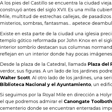
A los pies del Castillo se encuentra la ciudad vieja
construyó antes del siglo XVII. Es una milla cubi
Mile, multitud de estrechas callejas, de pasadizo
misterios, sombras, fantasmas… apetece deambular
Existe en esta parte de la ciudad una iglesia pre
templo gótico reformada por John Knox en el siglo
interior sombrío destacan sus columnas normandas 
reflejan en un interior donde hay pocas imágenes y
Desde la plaza de la Catedral, llamada
Plaza del
verdor, sus figuras. A un lado de los jardines pod
Walter Scott
. Al otro lado de los jardines, una se
Biblioteca Nacional y el Ayuntamiento
, un edifi
Si seguimos por la Royal Mile en dirección a Hol
el que podremos admirar el
Canongate Toolbot
cementerio donde se encuentran enterradas imp