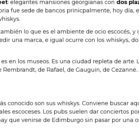
eet
: elegantes mansiones georgianas con
dos pla
oria fue sede de bancos prinicpalmente, hoy día, e
whiskys.
ir también lo que es el ambiente de ocio escocés, 
edir una marca, e igual ocurre con los whiskys, 
 es en los museos. Es una ciudad repleta de arte. 
e Rembrandt, de Rafael, de Gauguin, de Cezanne…
s conocido son sus whiskys. Conviene buscar aque
ales escoceses. Los pubs suelen dar conciertos por
 hay que venirse de Edimburgo sin pasar por una os