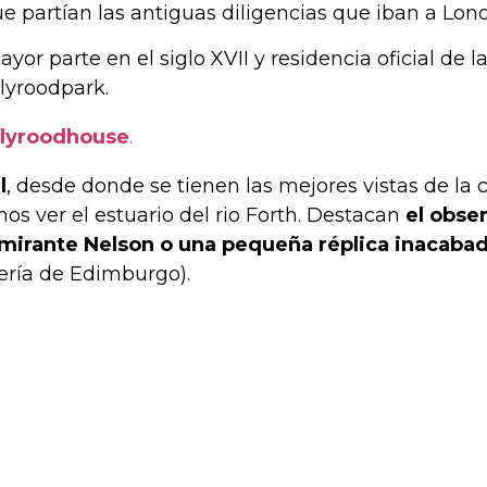
ue partían las antiguas diligencias que iban a Lond
ayor parte en el siglo XVII y residencia oficial de
olyroodpark.
olyroodhouse
.
l
, desde donde se tienen las mejores vistas de la 
mos ver el estuario del rio Forth. Destacan
el obse
almirante Nelson o una pequeña réplica inacaba
ería de Edimburgo).