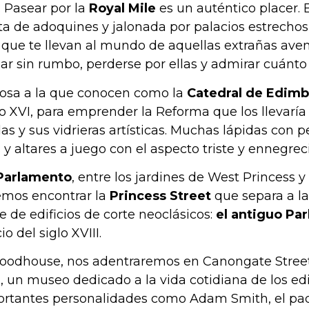
. Pasear por la
Royal Mile
es un auténtico placer. E
erta de adoquines y jalonada por palacios estrecho
s que te llevan al mundo de aquellas extrañas ave
 sin rumbo, perderse por ellas y admirar cuánto s
ciosa a la que conocen como la
Catedral de Edim
 XVI, para emprender la Reforma que los llevaría a
y sus vidrieras artísticas. Muchas lápidas con pe
 altares a juego con el aspecto triste y ennegrecid
 Parlamento
, entre los jardines de West Princess y
remos encontrar la
Princess Street
que separa a la
rie de edificios de corte neoclásicos:
el antiguo Pa
cio del siglo XVIII.
yroodhouse, nos adentraremos en Canongate Street
h
, un museo dedicado a la vida cotidiana de los e
ortantes personalidades como Adam Smith, el pa