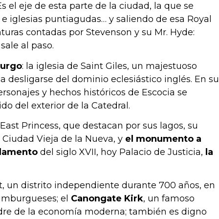
s el eje de esta parte de la ciudad, la que se
s e iglesias puntiagudas… y saliendo de esa Royal
nturas contadas por Stevenson y su Mr. Hyde:
ale al paso.
burgo
: la iglesia de Saint Giles, un majestuoso
 desligarse del dominio eclesiástico inglés. En su
rsonajes y hechos históricos de Escocia se
o del exterior de la Catedral.
 East Princess, que destacan por sus lagos, su
 Ciudad Vieja de la Nueva, y
el monumento a
rlamento
del siglo XVII, hoy Palacio de Justicia,
la
, un distrito independiente durante 700 años, en
dimburgueses; el
Canongate Kirk
, un famoso
dre de la economía moderna; también es digno