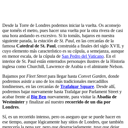
Desde la Torre de Londres podemos iniciar la vuelta. Os aconsejo
que toméis el metro, pues hacer una vuelta por la otra rivera de casi
una hora andando es excesivo. Si lo tomáis, bajaros en nuestra
siguiente parada, la
estación de St. Paul
, en las cercanías de la
famosa
Catedral de St. Paul
, construida a finales del siglo XVII, y
cuyo elemento más característico es su cúpula, a semejanza, aunque
en menor escala, de la cúpula de
San Pedro del Vaticano
. En el
interior de St. Paul están enterrados personajes ilustres de la Historia
inglesa como Churchill, Lawrence de Arabia o el almirante Nelson.
Bajamos por
Fleet Street
para llegar hasta
Convet Garden
, donde
podremos asistir a uno de los más tradicionales mercadillos
londinenses, en las cercanías de
Trafalgar Square
. Desde allí,
podremos bajar nuevamente hasta Trafalgar por Parlament Street y
acabar frente al
Big Ben
nuevamente, para visitar la
Abadía de
Westminter
y finalizar así nuestro
recorrido de un día por
Londres
.
Sí, es un recorrido intenso, pero os aseguro que se puede hacer en
ese tiempo, aunque lógicamente hay sitios de Londres, que también
merecería la pena ver, pero que desgraciadamente, tuve que dejar