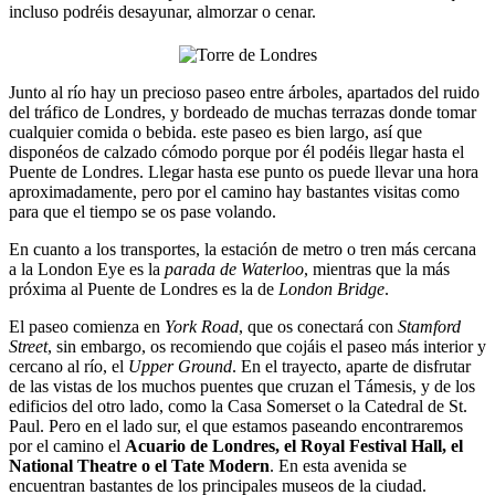
incluso podréis desayunar, almorzar o cenar.
Junto al río hay un precioso paseo entre árboles, apartados del ruido
del tráfico de Londres, y bordeado de muchas terrazas donde tomar
cualquier comida o bebida. este paseo es bien largo, así que
disponéos de calzado cómodo porque por él podéis llegar hasta el
Puente de Londres. Llegar hasta ese punto os puede llevar una hora
aproximadamente, pero por el camino hay bastantes visitas como
para que el tiempo se os pase volando.
En cuanto a los transportes, la estación de metro o tren más cercana
a la London Eye es la
parada de Waterloo
, mientras que la más
próxima al Puente de Londres es la de
London Bridge
.
El paseo comienza en
York Road
, que os conectará con
Stamford
Street
, sin embargo, os recomiendo que cojáis el paseo más interior y
cercano al río, el
Upper Ground
. En el trayecto, aparte de disfrutar
de las vistas de los muchos puentes que cruzan el Támesis, y de los
edificios del otro lado, como la Casa Somerset o la Catedral de St.
Paul. Pero en el lado sur, el que estamos paseando encontraremos
por el camino el
Acuario de Londres, el Royal Festival Hall, el
National Theatre o el Tate Modern
. En esta avenida se
encuentran bastantes de los principales museos de la ciudad.