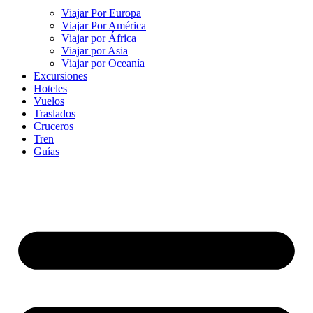
Viajar Por Europa
Viajar Por América
Viajar por África
Viajar por Asia
Viajar por Oceanía
Excursiones
Hoteles
Vuelos
Traslados
Cruceros
Tren
Guías