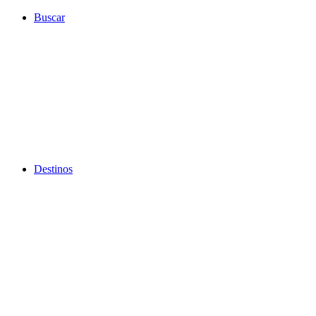
Ir
Buscar
al
contenido
Destinos