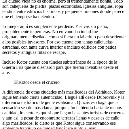
La ciudad vieja no es enorme, pero sí tremendamente bonita. Todo
son callejuelas de piedra, plazas escondidas, iglesias antiguas, ropa
tendida entre edificios históricos y pequeños rincones donde parece
que el tiempo se ha detenido.
Lo mejor aquí es simplemente perderse. Y si vas sin plano,
probablemente te perderás. No en vano la ciudad fue
originariamente diseñada como si fuera un laberinto para desorientar
a los posibles invasores. Por eso cuenta con tantas callejuelas
estrechas, con tanta curva interior e incluso edificios con patios
secretos y antiguas rutas de escape.
Incluso Kotor cuenta con túneles subterráneos de la época de la
Guerra Fría que se diseñaron para que fueran invisibles desde el
aire.
A diferencia de otras ciudades más masificadas del Adriático, Kotor
sigue teniendo cierta autenticidad. Llegué allí desde Dubrovnik y la
diferencia de tráfico de gente es absimal. Quizás eso haga que la
sensación sea de más clama, porque aún habiendo bastante menos
cantidad, lo cierto es que sí que llegan bastantes turistas de cruceros,
y aún así, a pesar de encontrarte terrazas llenas y pasajes de calle
algo masificados, lo cierto es que Kotor sigue conservando ese
ambiente tranquilo de ciudad balcánica junto al mar.