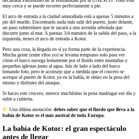
declarada Patrimonio de la Humanidad por la UNESCO. Todo está
muy cerca y se puede recorrer perfectamente a pie.
El arco de entrada a la ciudad amurallada está a apenas 5 minutos a
pie del muelle. Encontrarás nada más salir del puerto, justo delante,
un paso subterráneo que te sacará a una avenida arbolada que
discurre junto al mar. A paenas 3/4 minutos de la salida del paso, a la
izquierda, tienes el arco de entrada a Kotor.
Pero una cosa, la llegada en sí ya forma parte de la experiencia.
Mucha gente (entre ellos yo) se levanta temprano solo para ver
cómo el barco navega lentamente por el fiordo entre montañas y
pequeñas iglesias junto al agua. Irás de lado a lado del barco
tomando foto, pero te aconsejo que a medida que el crucero se
acerque al puerto de Kotor, ya en la bahía, te sitúes en la proa del
mismo y disfrutes del atraque.
Si haces este crucero, merece muchísimo la pena madrugar ese día y
subir a cubierta.
Una última anotación:
debes saber que el fiordo que lleva a la
bahía de Kotor es el más austral de toda Europa
.
La bahía de Kotor: el gran espectáculo
antes de llegar