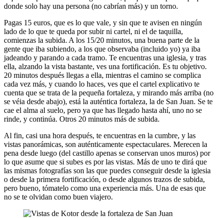
donde solo hay una persona (no cabrían más) y un torno.
Pagas 15 euros, que es lo que vale, y sin que te avisen en ningún
lado de lo que te queda por subir ni cartel, ni el de taquilla,
comienzas la subida. A los 15/20 minutos, una buena parte de la
gente que iba subiendo, a los que observaba (incluido yo) ya iba
jadeando y parando a cada tramo. Te encuentras una iglesia, y tras
ella, alzando la vista bastante, ves una fortificación. Es tu objetivo.
20 minutos después llegas a ella, mientras el camino se complica
cada vez más, y cuando lo haces, ves que el cartel explicativo te
cuenta que se trata de la pequeña fortaleza, y mirando más arriba (no
se véia desde abajo), está la auténtica fortaleza, la de San Juan. Se te
cae el alma al suelo, pero ya que has llegado hasta ahí, uno no se
rinde, y continúa. Otros 20 minutos más de subida.
Al fin, casi una hora después, te encuentras en la cumbre, y las
vistas panorámicas, son auténticamente espectaculares. Merecen la
pena desde luego (del castillo apenas se conservan unos muros) por
lo que asume que si subes es por las vistas. Más de uno te dirá que
las mismas fotografías son las que puedes conseguir desde la iglesia
o desde la primera fortificación, o desde algunos trazos de subida,
pero bueno, tómatelo como una experiencia más. Una de esas que
no se te olvidan como buen viajero.