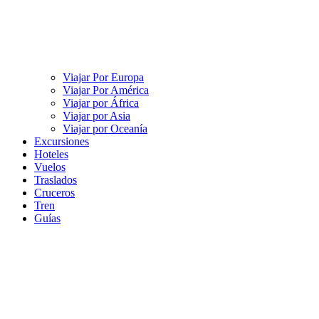
Viajar Por Europa
Viajar Por América
Viajar por África
Viajar por Asia
Viajar por Oceanía
Excursiones
Hoteles
Vuelos
Traslados
Cruceros
Tren
Guías