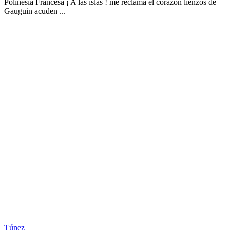
Polinesia Francesa ¡ A las islas ! me reclama el corazón lienzos de
Gauguin acuden ...
Túnez