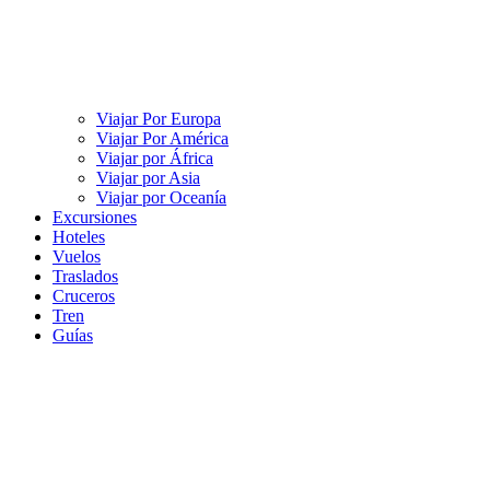
Viajar Por Europa
Viajar Por América
Viajar por África
Viajar por Asia
Viajar por Oceanía
Excursiones
Hoteles
Vuelos
Traslados
Cruceros
Tren
Guías