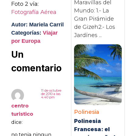
Maravillas del
Foto 2 vía:
Mundo: 1.- La
Fotografía Aérea
Gran Pirámide
Autor: Mariela Carril
de Gizeh2.- Los
Categorías:
Viajar
Jardínes ...
por Europa
Un
comentario
11 de octubre
de 2010 a las
4:40 pm
centro
Polinesia
turistico
Polinesia
dice:
Francesa: el
no tenia ningun