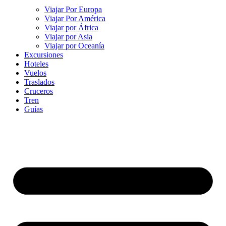
Viajar Por Europa
Viajar Por América
Viajar por África
Viajar por Asia
Viajar por Oceanía
Excursiones
Hoteles
Vuelos
Traslados
Cruceros
Tren
Guías