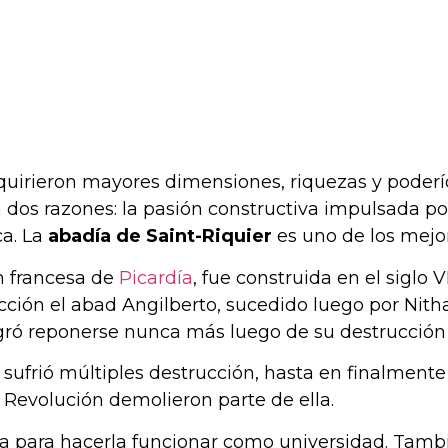
dquirieron mayores dimensiones, riquezas y poderí
 dos razones: la pasión constructiva impulsada po
ca. La
abadía de Saint-Riquier
es uno de los mejor
ón francesa de
Picardía
, fue construida en el siglo
ección el abad Angilberto, sucedido luego por Nith
gró reponerse nunca más luego de su destrucción p
sufrió múltiples destrucción, hasta en finalment
la Revolución demolieron parte de ella.
 para hacerla funcionar como universidad. Tambié