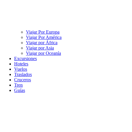
Viajar Por Europa
Viajar Por América
Viajar por África
Viajar por Asia
Viajar por Oceanía
Excursiones
Hoteles
Vuelos
Traslados
Cruceros
Tren
Guías