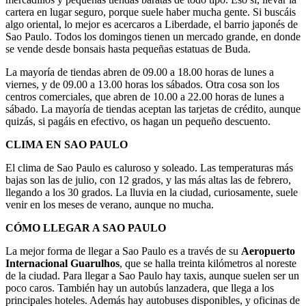
cartera en lugar seguro, porque suele haber mucha gente. Si buscáis
algo oriental, lo mejor es acercaros a Liberdade, el barrio japonés de
Sao Paulo. Todos los domingos tienen un mercado grande, en donde
se vende desde bonsais hasta pequeñas estatuas de Buda.
La mayoría de tiendas abren de 09.00 a 18.00 horas de lunes a
viernes, y de 09.00 a 13.00 horas los sábados. Otra cosa son los
centros comerciales, que abren de 10.00 a 22.00 horas de lunes a
sábado. La mayoría de tiendas aceptan las tarjetas de crédito, aunque
quizás, si pagáis en efectivo, os hagan un pequeño descuento.
CLIMA EN SAO PAULO
El clima de Sao Paulo es caluroso y soleado. Las temperaturas más
bajas son las de julio, con 12 grados, y las más altas las de febrero,
llegando a los 30 grados. La lluvia en la ciudad, curiosamente, suele
venir en los meses de verano, aunque no mucha.
CÓMO LLEGAR A SAO PAULO
La mejor forma de llegar a Sao Paulo es a través de su
Aeropuerto
Internacional Guarulhos
, que se halla treinta kilómetros al noreste
de la ciudad. Para llegar a Sao Paulo hay taxis, aunque suelen ser un
poco caros. También hay un autobús lanzadera, que llega a los
principales hoteles. Además hay autobuses disponibles, y oficinas de