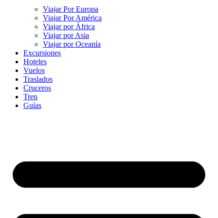
Viajar Por Europa
Viajar Por América
Viajar por África
Viajar por Asia
Viajar por Oceanía
Excursiones
Hoteles
Vuelos
Traslados
Cruceros
Tren
Guías