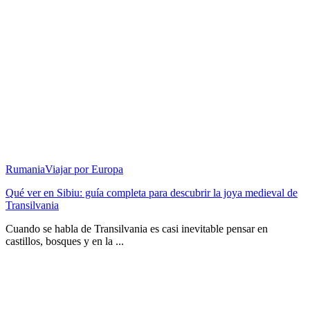
Rumania
Viajar por Europa
Qué ver en Sibiu: guía completa para descubrir la joya medieval de
Transilvania
Cuando se habla de Transilvania es casi inevitable pensar en
castillos, bosques y en la ...