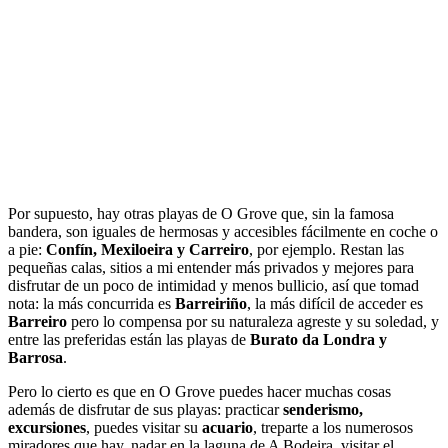
Por supuesto, hay otras playas de O Grove que, sin la famosa
bandera, son iguales de hermosas y accesibles fácilmente en coche o
a pie:
Confín, Mexiloeira y Carreiro
, por ejemplo. Restan las
pequeñas calas, sitios a mi entender más privados y mejores para
disfrutar de un poco de intimidad y menos bullicio, así que tomad
nota: la más concurrida es
Barreiriño
, la más difícil de acceder es
Barreiro
pero lo compensa por su naturaleza agreste y su soledad, y
entre las preferidas están las playas de
Burato da Londra y
Barrosa
.
Pero lo cierto es que en O Grove puedes hacer muchas cosas
además de disfrutar de sus playas: practicar
senderismo,
excursiones
, puedes visitar su
acuario
, treparte a los numerosos
miradores que hay, nadar en la laguna de A Bodeira, visitar el