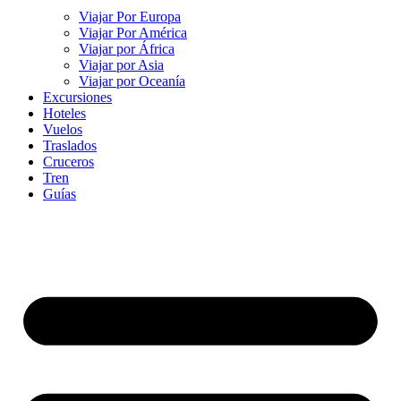
Viajar Por Europa
Viajar Por América
Viajar por África
Viajar por Asia
Viajar por Oceanía
Excursiones
Hoteles
Vuelos
Traslados
Cruceros
Tren
Guías