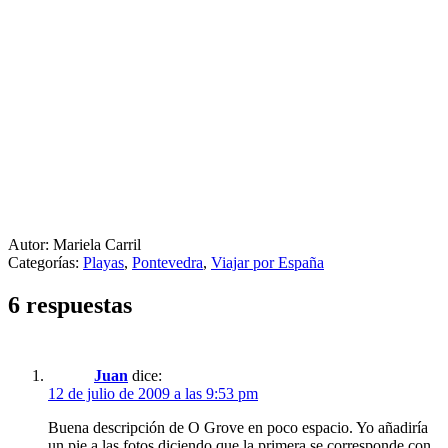
Autor: Mariela Carril
Categorías:
Playas
,
Pontevedra
,
Viajar por España
6 respuestas
Juan
dice:
12 de julio de 2009 a las 9:53 pm
Buena descripción de O Grove en poco espacio. Yo añadiría
un pie a las fotos diciendo que la primera se corresponde con