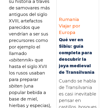
su historia a través
de samovares más
antiguos del siglo
Rumania
XVIII, artefactos
Viajar por
parecidos que
Europa
vendrían a ser sus
Qué ver en
precursores como
Sibiu: guía
por ejemplo el
completa para
llamado
descubrir la
«
sbitennik
» que
joya medieval
hasta el siglo XVII
de Transilvania
los rusos usaban
para preparar
Cuando se habla
sbiten
(una
de Transilvania
popular bebida a
es casi inevitable
base de miel,
pensar en
hierbas y especias),
castillos, bosques