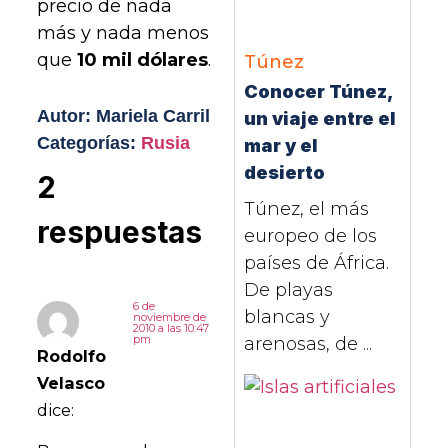
precio de nada
más y nada menos
que
10 mil dólares
.
Túnez
Conocer Túnez,
Autor: Mariela Carril
un viaje entre el
Categorías:
Rusia
mar y el
desierto
2
Túnez, el más
respuestas
europeo de los
países de África.
De playas
6 de
blancas y
noviembre de
2010 a las 10:47
pm
arenosas, de ...
Rodolfo
Velasco
dice: