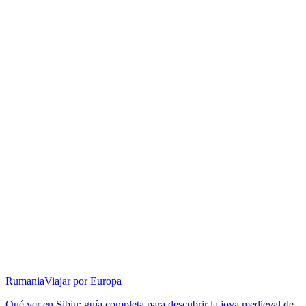
Rumania
Viajar por Europa
Qué ver en Sibiu: guía completa para descubrir la joya medieval de