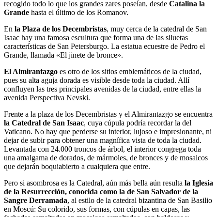
recogido todo lo que los grandes zares poseían, desde
Catalina la
Grande
hasta el último de los Romanov.
En
la Plaza de los Decembristas
, muy cerca de la catedral de San
Isaac hay una famosa escultura que forma una de las siluetas
características de San Petersburgo. La estatua ecuestre de Pedro el
Grande, llamada «El jinete de bronce».
El Almirantazgo
es otro de los sitios emblemáticos de la ciudad,
pues su alta aguja dorada es visible desde toda la ciudad. Allí
confluyen las tres principales avenidas de la ciudad, entre ellas la
avenida Perspectiva Nevski.
Frente a la plaza de los Decembristas y el Almirantazgo se encuentra
la Catedral de San Isaac
, cuya cúpula podría recordar la del
Vaticano. No hay que perderse su interior, lujoso e impresionante, ni
dejar de subir para obtener una magnífica vista de toda la ciudad.
Levantada con 24.000 troncos de árbol, el interior congrega toda
una amalgama de dorados, de mármoles, de bronces y de mosaicos
que dejarán boquiabierto a cualquiera que entre.
Pero si asombrosa es la Catedral, aún más bella aún resulta
la Iglesia
de la Resurrección, conocida como la de San Salvador de la
Sangre Derramada
, al estilo de la catedral bizantina de San Basilio
en Moscú: Su colorido, sus formas, con cúpulas en capas, las