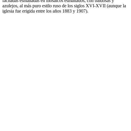
fachadas esmaltadas en mosaicos esmaltados, con baldosas y
azulejos, al más puro estilo ruso de los siglos XVI-XVII (aunque la
iglesia fue erigida entre los años 1883 y 1907).