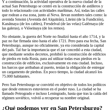
Y a continuación, la actividad operativa de la nueva ciudad de la
actual San Petersburgo se centró en la construcción de astilleros y
todo lo relacionado con actividades marítimas. Así, todas las calles
que rodean a esa zona, junto al Neva. llevan nombres tales como: la
avenida Smoini (Avenida del Alquitrán), Liteini (de la Fundición),
Kanátnaya (de los cables), Fresdelval (de las velas) Galérnaya (de
las galeras), o Vióseinaya (de los remos).
No obstante, la guerra del Norte no finalizó hasta el año 1714, y la
paz no fue firmada sino hasta el año 1721. Pero para esa fecha, San
Petersburgo, aunque no oficialmente, ya era considerada la capital
del país. Tal fue la importancia que el zar concedió a esta ciudad,
que mediante sendos decretos, prohibió la construcción de edificios
de piedra en toda Rusia, para así utilizar todas esas piedras en la
construcción de edificios, exclusivamente en esta ciudad. Incluso,
los barcos que arribaban al puerto, tenían la obligación de entregar
un cargamento de piedras. En poco tiempo, la ciudad alcanzó los
75.000 habitantes.
Pero San Petersburgo se convirtió en objetivo de todos los políticos
que desde entonces estuvieron en el poder ruso. La ciudad se ha
llamado Petrogrado e incluso Leningrado, hasta que tras la caída del
régimen soviético, volvió a recuperar su nombre original.
¿Qué podemos ver en San Petersburgo?