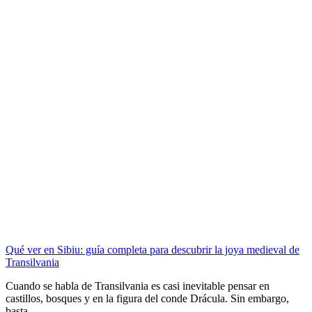
Qué ver en Sibiu: guía completa para descubrir la joya medieval de
Transilvania
Cuando se habla de Transilvania es casi inevitable pensar en
castillos, bosques y en la figura del conde Drácula. Sin embargo,
basta