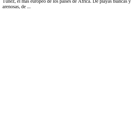
Túnez, el más europeo de los países de África. De playas blancas y
arenosas, de ...