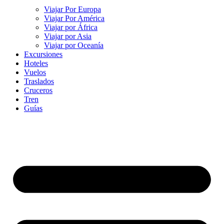
Viajar Por Europa
Viajar Por América
Viajar por África
Viajar por Asia
Viajar por Oceanía
Excursiones
Hoteles
Vuelos
Traslados
Cruceros
Tren
Guías