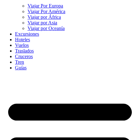
Viajar Por Europa
Viajar Por América
Viajar por África
Viajar por Asia
Viajar por Oceanía
Excursiones
Hoteles
Vuelos
Traslados
Cruceros
Tren
Guías