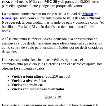
caza
, en el mítico
Mikoyan MIG 29
y dispones de 15.000 euros
para ello, agárrate fuerte y coge aire porque allá vamos.
La aventura comienza con un viaje hasta la ciudad de
Moscú
, en
Rusia
, que sirve como punto intermedio hasta la llegada a
Nizhny
Novogorod
, tercera ciudad más grande de país y conocida como “el
bolsillo de Rusia” ( El vuelo doméstico tiene una duración de 1
hora)
Allí se encuentra la fábrica
Sókol
, dedicada a la construcción de
aeronaves y que desde hace unos años ofrece también sus servicios
como centro de vuelo para turistas intrépidos por no decir cazadores
de sueños.
Una vez superados los chequeos médicos rigurosos, el
entrenamiento prevuelo y los ejercicios con el asiento catapulta, nos
ofrecen los siguientes vuelos:
Vuelos a baja altura
(200/250 metros)
Vuelos a nivel estático
Vuelos supersónicos
Vuelos con maniobras avanzadas
En cuanto a los
supersónicos
, puedes elegir el tipo de
avión
y la