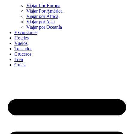
Viajar Por Europa
Viajar Por América
Viajar por África
Viajar por Asia
Viajar por Oceanía
Excursiones
Hoteles
Vuelos
Traslados
Cruceros
Tren
Guías