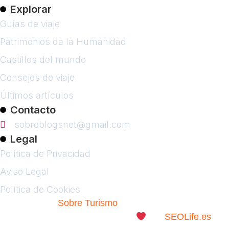
Explorar
Guías de viaje
Patrimonios de la Humanidad
Castillos del mundo
Consejos de viaje
Últimos artículos
Contacto
sobreblogsnet@gmail.com
Legal
Política de Privacidad
Aviso Legal
Política de Cookies
© 2026
Sobre Turismo
. Todos los Derechos
Reservados. | Diseñado con
por
SEOLife.es