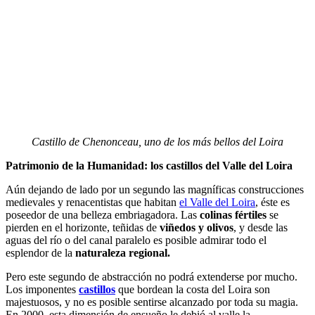
Castillo de Chenonceau, uno de los más bellos del Loira
Patrimonio de la Humanidad: los castillos del Valle del Loira
Aún dejando de lado por un segundo las magníficas construcciones
medievales y renacentistas que habitan
el Valle del Loira
, éste es
poseedor de una belleza embriagadora. Las
colinas fértiles
se
pierden en el horizonte, teñidas de
viñedos y olivos
, y desde las
aguas del río o del canal paralelo es posible admirar todo el
esplendor de la
naturaleza regional.
Pero este segundo de abstracción no podrá extenderse por mucho.
Los imponentes
castillos
que bordean la costa del Loira son
majestuosos, y no es posible sentirse alcanzado por toda su magia.
En 2000, esta dimensión de ensueño le debió al valle la