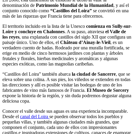
denominación de
Patrimonio Mundial de la Humanidad
, y así el
conjunto conocido como
“Castillos del Loira”
se convirtió en una
más de las riquezas que Francia tiene para ofrecernos.
El territorio incluido en la lista de la Unesco
comienza en Sully-sur-
Loire y concluye en Chalonnes
. A su paso, atraviesa
el Valle de
los reyes
, una explanada con castillos del siglo XII que configura un
paisaje único. Uno de ellos, el
Château d’Ainay-le-Vieil
, es un
verdadero cuento de hadas. Rodeado por una muralla fortificada, se
erige en medio de cinco hermosos jardines con plantas y árboles
frutales y florales, hierbas medicinales y aromáticas y algunas
especies exóticas, como las magnolias caribeñas.
“Castillos del Loira” también abarca
la ciudad de Sancerre
, que se
eleva sobre una colina. A sus pies, los viñedos se extienden en todas
las direcciones y allí es posible visitar las bodegas de uno de los
fabricantes de vino más famosos de Francia.
El Museo de Sorcery
expone la historia de la región, y sin duda podremos degustar alguna
deliciosa copa.
Conocer el valle desde sus aguas es una experiencia incomparable.
Desde el
canal del Loira
se pueden observar todos los pueblos y
pequeñas villas, y también algunas ciudades más grandes, que
componen el conjunto, cada uno de ellos con impresionantes
castillos e inspiradoras extensiones de cultivos, capaces de enamorar