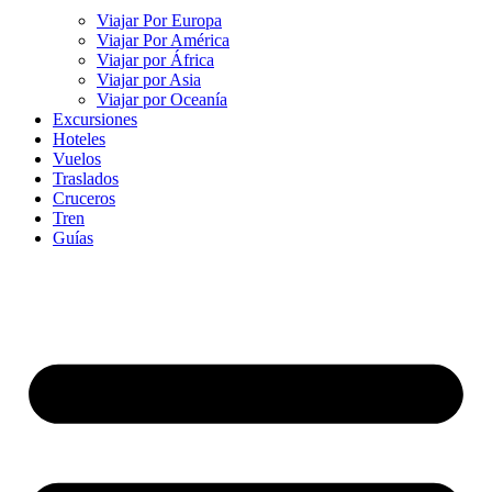
Viajar Por Europa
Viajar Por América
Viajar por África
Viajar por Asia
Viajar por Oceanía
Excursiones
Hoteles
Vuelos
Traslados
Cruceros
Tren
Guías