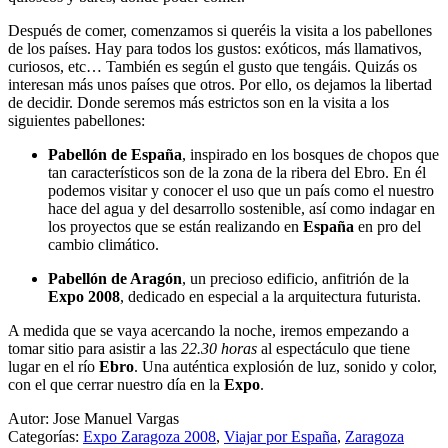
Después de comer, comenzamos si queréis la visita a los pabellones
de los países. Hay para todos los gustos: exóticos, más llamativos,
curiosos, etc… También es según el gusto que tengáis. Quizás os
interesan más unos países que otros. Por ello, os dejamos la libertad
de decidir. Donde seremos más estrictos son en la visita a los
siguientes pabellones:
Pabellón de España
, inspirado en los bosques de chopos que
tan característicos son de la zona de la ribera del Ebro. En él
podemos visitar y conocer el uso que un país como el nuestro
hace del agua y del desarrollo sostenible, así como indagar en
los proyectos que se están realizando en
España
en pro del
cambio climático.
Pabellón de Aragón
, un precioso edificio, anfitrión de la
Expo 2008
, dedicado en especial a la arquitectura futurista.
A medida que se vaya acercando la noche, iremos empezando a
tomar sitio para asistir a las
22.30 horas
al espectáculo que tiene
lugar en el río
Ebro
. Una auténtica explosión de luz, sonido y color,
con el que cerrar nuestro día en la
Expo
.
Autor: Jose Manuel Vargas
Categorías:
Expo Zaragoza 2008
,
Viajar por España
,
Zaragoza