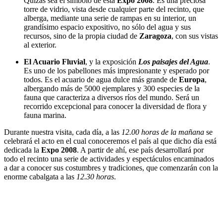
Quizás sea el símbolo de esta
Expo 2008
. Es una preciosa
torre de vidrio, vista desde cualquier parte del recinto, que
alberga, mediante una serie de rampas en su interior, un
grandísimo espacio expositivo, no sólo del agua y sus
recursos, sino de la propia ciudad de
Zaragoza
, con sus vistas
al exterior.
El Acuario Fluvial
, y la exposición
Los paisajes del Agua
.
Es uno de los pabellones más impresionante y esperado por
todos. Es el acuario de agua dulce más grande de
Europa
,
albergando más de 5000 ejemplares y 300 especies de la
fauna que caracteriza a diversos ríos del mundo. Será un
recorrido excepcional para conocer la diversidad de flora y
fauna marina.
Durante nuestra visita, cada día, a las
12.00 horas de la mañana
se
celebrará el acto en el cual conoceremos el país al que dicho día está
dedicada la
Expo 2008
. A partir de ahí, ese país desarrollará por
todo el recinto una serie de actividades y espectáculos encaminados
a dar a conocer sus costumbres y tradiciones, que comenzarán con la
enorme cabalgata a las
12.30 horas
.